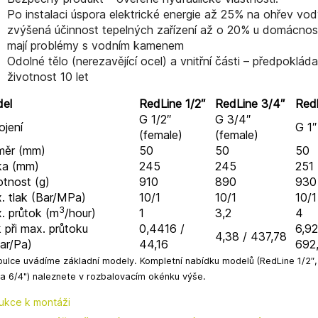
Po instalaci úspora elektrické energie až 25% na ohřev vod
zvýšená účinnost tepelných zařízení až o 20% u domácnost
mají problémy s vodním kamenem
Odolné tělo (nerezavějící ocel) a vnitřní části – předpoklád
životnost 10 let
el
RedLine 1/2″
RedLine 3/4″
Redl
G 1/2″
G 3/4″
ojení
G 1″
(female)
(female)
měr (mm)
50
50
50
ka (mm)
245
245
251
tnost (g)
910
890
930
. tlak (Bar/MPa)
10/1
10/1
10/1
3
. průtok (m
/hour)
1
3,2
4
 při max. průtoku
0,4416 /
6,92
4,38 / 437,78
ar/Pa)
44,16
692
bulce uvádíme základní modely. Kompletní nabídku modelů (RedLine 1/2″, 3
 a 6/4") naleznete v rozbalovacím okénku výše.
rukce k montáži