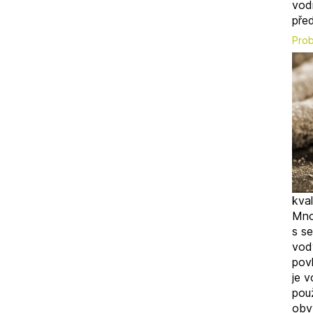
vod
před
Prob
kval
Mno
s s
vod
povl
je 
použ
obv