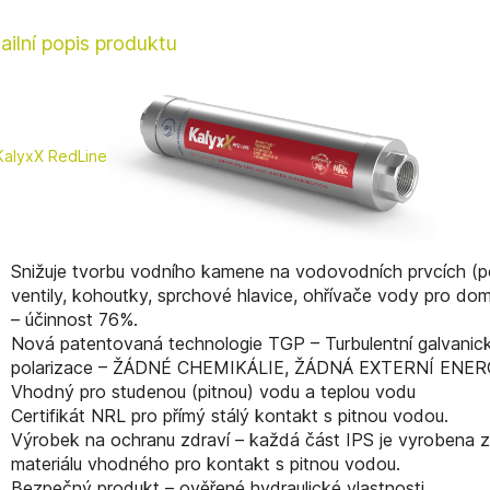
ailní popis produktu
KalyxX RedLine
Snižuje tvorbu vodního kamene na vodovodních prvcích (po
ventily, kohoutky, sprchové hlavice, ohřívače vody pro do
– účinnost 76%.
Nová patentovaná technologie TGP – Turbulentní galvanic
polarizace – ŽÁDNÉ CHEMIKÁLIE, ŽÁDNÁ EXTERNÍ ENER
Vhodný pro studenou (pitnou) vodu a teplou vodu
Certifikát NRL pro přímý stálý kontakt s pitnou vodou.
Výrobek na ochranu zdraví – každá část IPS je vyrobena z
materiálu vhodného pro kontakt s pitnou vodou.
Bezpečný produkt – ověřené hydraulické vlastnosti.