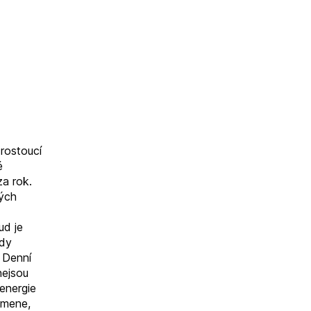
rostoucí
é
a rok.
ných
ud je
ody
. Denní
nejsou
energie
amene,