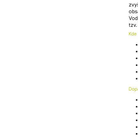
zvy
obsa
Vod
tzv
Kde 
Dop