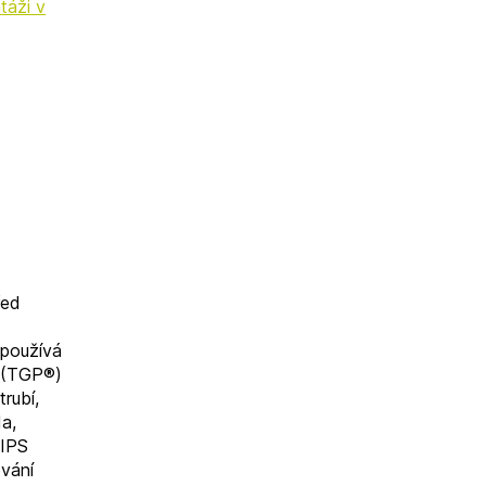
táži v
řed
 používá
n (TGP®)
rubí,
da,
 IPS
ování