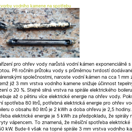
 tvorby vodního kamene na spotřebu
ařízení pro ohřev vody narůstá vodní kámen exponenciálně s 
lotou. Při ročním průtoku vody s průměrnou tvrdostí dodávan
árenskými společnostmi, naroste vodní kámen na cca 1 mm z
čemž již 3 mm vrstva vodního kamene snižuje účinnost tepel
zení o 20 %. Stejně silná vrstva na spirále elektrického boileru
ebuje až o pětinu více elektrické energie na ohřev vody. Pok
í spotřeba 80 litrů, potřebná elektrická energie pro ohřev v
ileru o obsahu 80 litrů je 2 kWh a doba ohřevu je 2,5 hodiny
řeba elektrické energie je 5 kWh za předpokladu, že spirály 
ryty vápencem. To znamená, že měsíční spotřeba elektrické 
150 kW. Bude-li však na topné spirále 3 mm vrstva vodního k