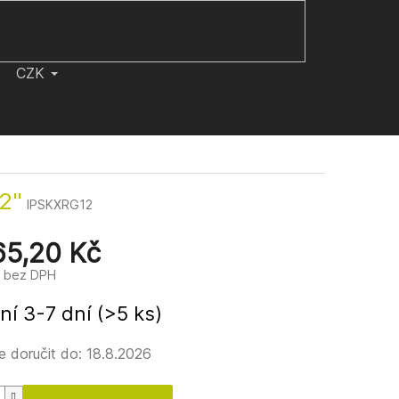
CZK
2"
IPSKXRG12
65,20 Kč
č bez DPH
ní 3-7 dní
(>5 ks)
 doručit do:
18.8.2026