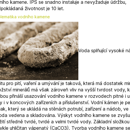
ního kamene. IPS se snadno instaluje a nevyžaduje údržbu,
pokládaná životnost je 10 let.
lematika vodního kamene
Voda splňující vysoké n
itu pro pití, vaření a umývání je taková, která má dostatek mi
žství minerálů má však zároveň vliv na vyšší tvrdost vody, k
ebou přináší usazování vodního kamene v rozvodech pitné i 
y i v koncových zařízeních a příslušenství. Vodní kámen je p
ak, který se ukládá na stěnách potrubí, zařízení a nádob, ve
voda vedena a skladována. Výskyt vodního kamene se zvyšuj
ití středně tvrdé, tvrdé a velmi tvrdé vody. Základní složkou
ykle uhličitan vápenatý (CaCO3). Tvorba vodního kamene se