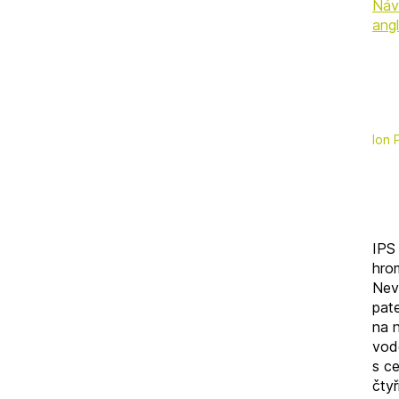
Náv
angl
Ion 
IPS
hro
Nevy
pat
na 
vodo
s ce
čtyř