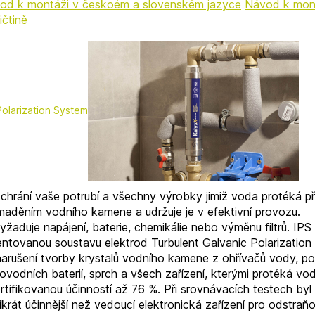
od k montáži v českoém a slovenském jazyce
Návod k mon
ičtině
Polarization System
 chrání vaše potrubí a všechny výrobky jimiž voda protéká p
maděním vodního kamene a udržuje je v efektivní provozu.
žaduje napájení, baterie, chemikálie nebo výměnu filtrů. IPS
entovanou soustavu elektrod Turbulent Galvanic Polarizatio
narušení tvorby krystalů vodního kamene z ohřívačů vody, pot
vodních baterií, sprch a všech zařízení, kterými protéká vo
rtifikovanou účinností až 76 %. Při srovnávacích testech byl
ikrát účinnější než vedoucí elektronická zařízení pro odstraň