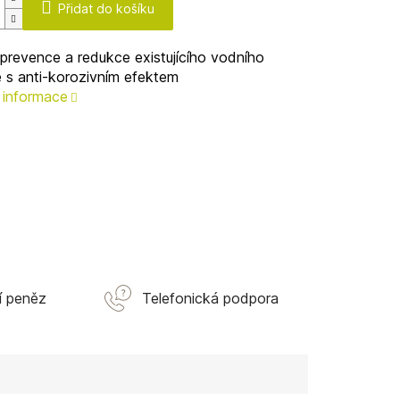
Přidat do košíku
prevence a redukce existujícího vodního
e
s anti-korozivním efektem
í informace
í peněz
Telefonická podpora