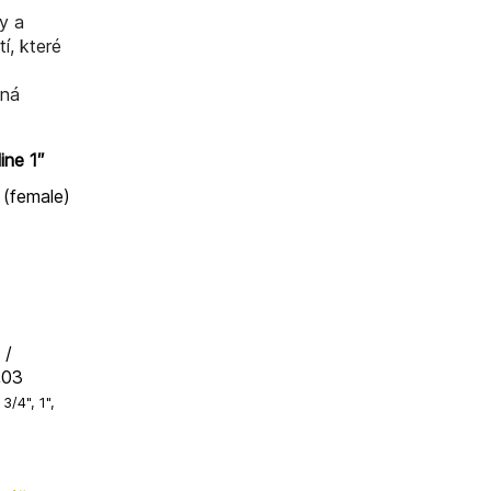
y a
í, které
aná
ine 1″
 (female)
 /
,03
/4", 1",