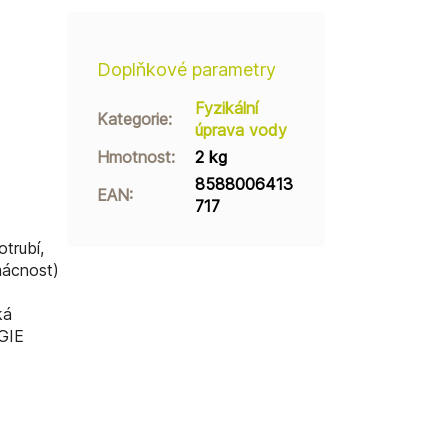
Doplňkové parametry
Fyzikální
Kategorie
:
úprava vody
Hmotnost
:
2 kg
8588006413
EAN
:
717
trubí,
mácnost)
ká
GIE