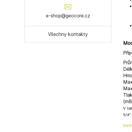
e-shop@geocore.cz
Všechny kontakty
Mod
Přip
Prů
Dél
Hmo
Max
Max
Tlak
(mB
V ta
5/4"
Inst