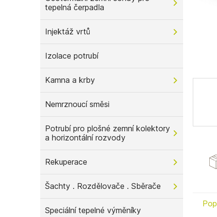
tepelná čerpadla
n
e
l
Injektáž vrtů
Izolace potrubí
Kamna a krby
Nemrznoucí směsi
Potrubí pro plošné zemní kolektory
a horizontální rozvody
Rekuperace
Šachty . Rozdělovače . Sběrače
Pop
Speciální tepelné výměníky