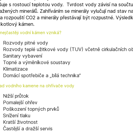
šuje s rostoucí teplotou vody. Tvrdost vody závisí na součtu
žených minerálů. Zahříváním se minerály vylučují nad stav n
a rozpouští CO2 a minerály přestávají být rozpustné. Výsled
. kotlový kámen.
nejčastěji vodní kámen vzniká?
Rozvody pitné vody
Rozvody teplé užitkové vody (TUV) včetně cirkulačních 
Sanitary vybavení
Topné a výměníkové soustavy
Klimatizace
Domácí spotřebiče a „bílá technika“
ad vodního kamene na ohřívače vody
Nižší průtok
Pomalejší ohřev
Poškození topných prvků
Snížení tlaku
Kratší životnost
Častější a dražší servis