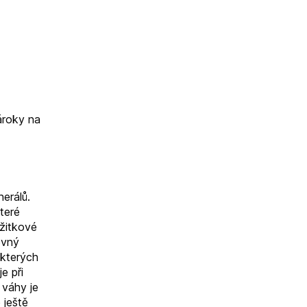
ároky na
nerálů.
teré
užitkové
evný
 kterých
e při
 váhy je
 ještě