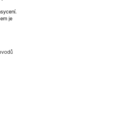
asycení.
kem je
obvodů