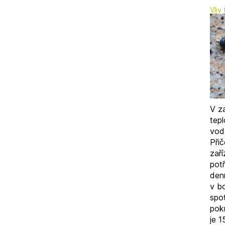
Vliv
V z
tep
vod
Při
zaří
potř
denn
v bo
spot
pok
je 