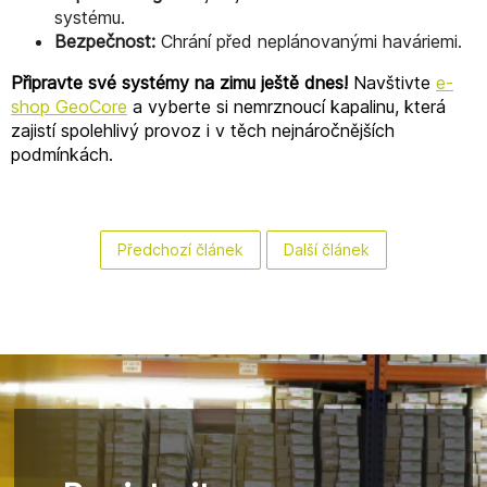
systému.
Bezpečnost:
Chrání před neplánovanými haváriemi.
Připravte své systémy na zimu ještě dnes!
Navštivte
e
-
shop
GeoCore
a vyberte si nemrznoucí kapalinu, která
zajistí spolehlivý provoz i v těch nejnáročnějších
podmínkách.
Předchozí článek
Další článek