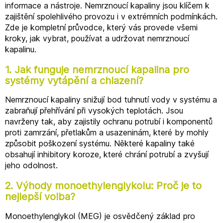
informace a nástroje. Nemrznoucí kapaliny jsou klíčem k
zajištění spolehlivého provozu i v extrémních podmínkách.
Zde je kompletní průvodce, který vás provede všemi
kroky, jak vybrat, používat a udržovat nemrznoucí
kapalinu.
1. Jak funguje nemrznoucí kapalina pro
systémy vytápění a chlazení?
Nemrznoucí kapaliny snižují bod tuhnutí vody v systému a
zabraňují přehřívání při vysokých teplotách. Jsou
navrženy tak, aby zajistily ochranu potrubí i komponentů
proti zamrzání, přetlakům a usazeninám, které by mohly
způsobit poškození systému. Některé kapaliny také
obsahují inhibitory koroze, které chrání potrubí a zvyšují
jeho odolnost.
2. Výhody monoethylenglykolu: Proč je to
nejlepší volba?
Monoethylenglykol (MEG) je osvědčený základ pro