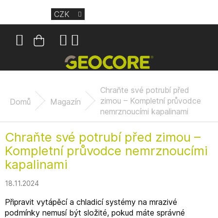
Přejít
CZK
na
obsah
Nákupní
košík
Chraňte své potrubí před
zimou – Kompletní průvodce
Domů
Magazín
nemrznoucími kapalinami
Chraňte své potrubí před zimou –
Kompletní průvodce nemrznoucími
kapalinami
18.11.2024
Připravit vytápěcí a chladicí systémy na mrazivé
podmínky nemusí být složité, pokud máte správné