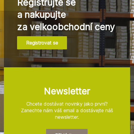
Registrujte se
a nakupujte
za velkoobchodní ceny
Registrovat se
Z
á
p
a
t
Newsletter
í
Chcete dostávat novinky jako první?
Zanechte nám váš email a dostávejte náš
newsletter.