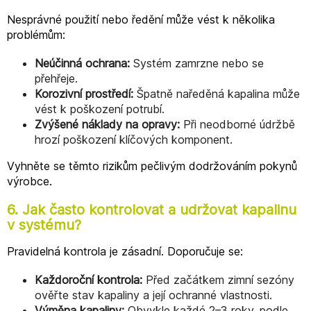
Nesprávné použití nebo ředění může vést k několika
problémům:
Neúčinná ochrana:
Systém zamrzne nebo se
přehřeje.
Korozivní prostředí:
Špatně naředěná kapalina může
vést k poškození potrubí.
Zvýšené náklady na opravy:
Při neodborné údržbě
hrozí poškození klíčových komponent.
Vyhněte se těmto rizikům pečlivým dodržováním pokynů
výrobce.
6. Jak často kontrolovat a udržovat kapalinu
v systému?
Pravidelná kontrola je zásadní. Doporučuje se:
Každoroční kontrola:
Před začátkem zimní sezóny
ověřte stav kapaliny a její ochranné vlastnosti.
Výměna kapaliny:
Obvykle každé 2–3 roky, podle