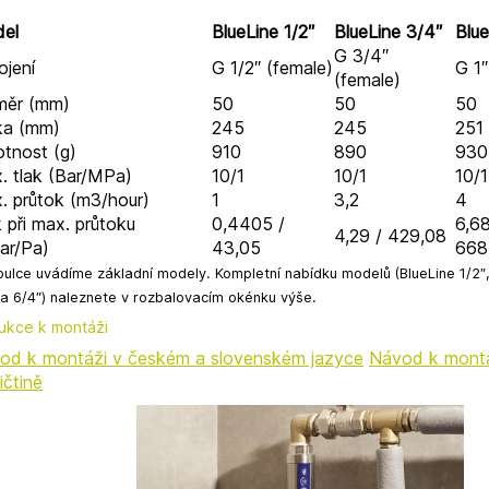
el
BlueLine 1/2″
BlueLine 3/4″
Blue
G 3/4″
ojení
G 1/2″ (female)
G 1″
(female)
měr (mm)
50
50
50
ka (mm)
245
245
251
tnost (g)
910
890
930
. tlak (Bar/MPa)
10/1
10/1
10/1
. průtok (m3/hour)
1
3,2
4
 při max. průtoku
0,4405 /
6,68
4,29 / 429,08
ar/Pa)
43,05
668
bulce uvádíme základní modely. Kompletní nabídku modelů (BlueLine 1/2″, 
 a 6/4″) naleznete v rozbalovacím okénku výše.
rukce k montáži
od k montáži v českém a slovenském jazyce
Návod k montá
ičtině