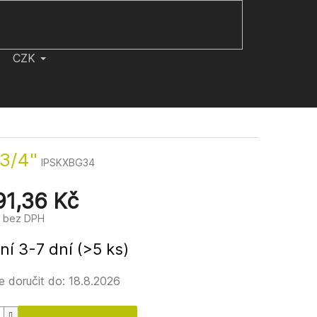
CZK
 3/4"
IPSKXBG34
91,36 Kč
č bez DPH
ní 3-7 dní
(>5 ks)
 doručit do:
18.8.2026