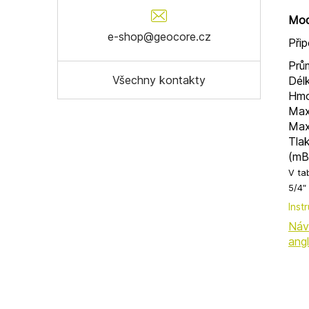
Mod
e-shop@geocore.cz
Přip
Prů
Všechny kontakty
Dél
Hmo
Max
Max
Tlak
(mB
V ta
5/4″
Inst
Náv
angl