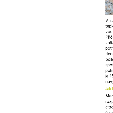
V z
tep
vod
Při
zaří
potř
denn
boil
spot
pok
je 
nav
Jak 
Mec
rozp
cit
úpr