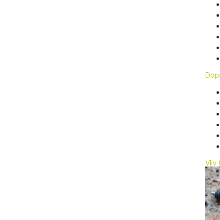
Dop
Vliv