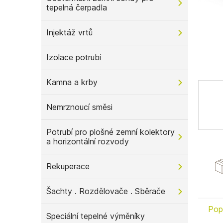
tepelná čerpadla
n
e
l
Injektáž vrtů
Izolace potrubí
Kamna a krby
Nemrznoucí směsi
Potrubí pro plošné zemní kolektory
a horizontální rozvody
Rekuperace
Šachty . Rozdělovače . Sběrače
Pop
Speciální tepelné výměníky