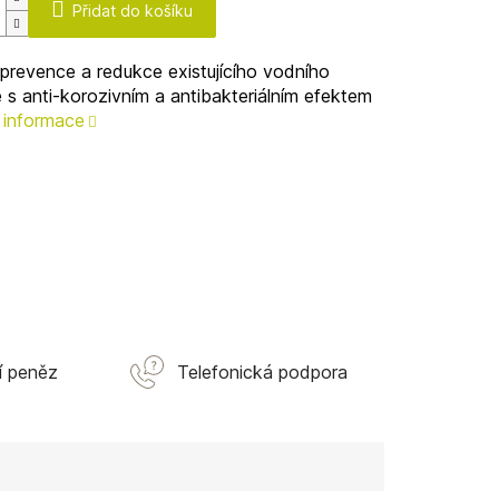
Přidat do košíku
prevence a redukce existujícího vodního
s anti-korozivním a antibakteriálním efektem
í informace
í peněz
Telefonická podpora