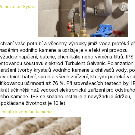
Polarization System
 chrání vaše potrubí a všechny výrobky jimiž voda protéká p
maděním vodního kamene a udržuje je v efektivní provozu.
žaduje napájení, baterie, chemikálie nebo výměnu filtrů. IPS
entovanou soustavu elektrod Turbulent Galvanic Polarizatio
narušení tvorby krystalů vodního kamene z ohřívačů vody, pot
vodních baterií, sprch a všech zařízení, kterými protéká vod
ifikovanou účinností až 76 %. Při srovnávacích testech byl I
ikrát účinnější než vedoucí elektronická zařízení pro odstraň
ního kamene. IPS se snadno instaluje a nevyžaduje údržbu,
pokládaná životnost je 10 let.
lematika vodního kamene