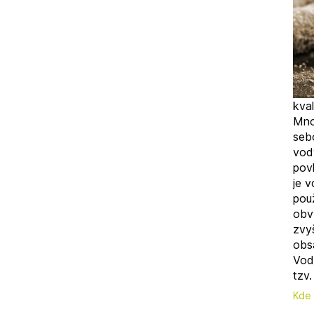
kval
Mno
seb
vod
povl
je 
použ
obv
zvy
obsa
Vod
tzv
Kde 