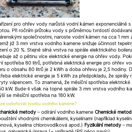
ařízení pro ohřev vody narůstá vodní kámen exponenciálně s 
lotou. Při ročním průtoku vody s průměrnou tvrdostí dodávan
árenskými společnostmi, naroste vodní kámen na cca 1 mm z
čemž již 3 mm vrstva vodního kamene snižuje účinnost tepel
zení o 20 %. Stejně silná vrstva na spirále elektrického boileru
ebuje až o pětinu více elektrické energie na ohřev vody. Pok
í spotřeba 80 litrů, potřebná elektrická energie pro ohřev v
eru o obsahu 80 litrů je 2 kWh a doba ohřevu je 2,5 hodiny. 
řeba elektrické energie je 5 kWh za předpokladu, že spirály 
ryty vápencem. To znamená, že měsíční spotřeba elektrické 
150 kW. Bude-li však na topné spirále 3 mm vrstva vodního k
ýší se měsíční spotřeba na 180 kW.
lze ovlivňovat tvorbu vodního kamene?
hanické metody
– odírání vodního kamene
Chemické metod
ouštění vhodnými chemikáliemi, kyselinami (například kyselin
ronová, kyselina chlorovodíková apod.)
Fyzikální metody
– ma
ava, galvanická úprava (+ vpřípadě IPS něco navíc)