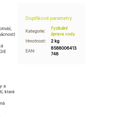
Doplňkové parametry
Fyzikální
trubí,
Kategorie
:
úprava vody
mácnost)
Hmotnost
:
2 kg
ká
8588006413
EAN
:
GIE
748
y a
í, které
aná
.