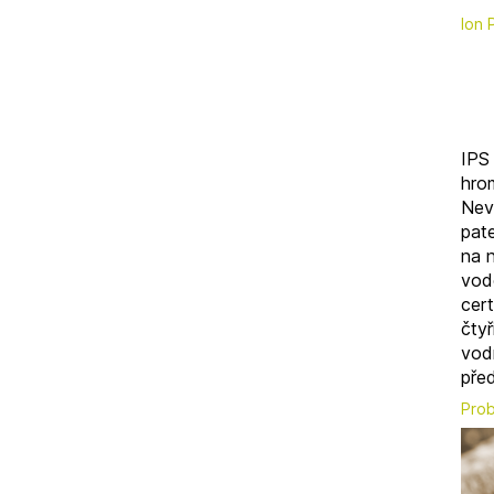
Ion 
IPS
hro
Nevy
pat
na 
vodo
cert
čtyř
vod
před
Prob