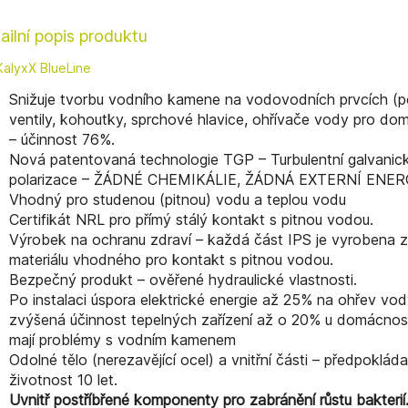
ailní popis produktu
KalyxX BlueLine
Snižuje tvorbu vodního kamene na vodovodních prvcích (po
ventily, kohoutky, sprchové hlavice, ohřívače vody pro do
– účinnost 76%.
Nová patentovaná technologie TGP – Turbulentní galvanic
polarizace – ŽÁDNÉ CHEMIKÁLIE, ŽÁDNÁ EXTERNÍ ENER
Vhodný pro studenou (pitnou) vodu a teplou vodu
Certifikát NRL pro přímý stálý kontakt s pitnou vodou.
Výrobek na ochranu zdraví – každá část IPS je vyrobena z
materiálu vhodného pro kontakt s pitnou vodou.
Bezpečný produkt – ověřené hydraulické vlastnosti.
Po instalaci úspora elektrické energie až 25% na ohřev vod
zvýšená účinnost tepelných zařízení až o 20% u domácnost
mají problémy s vodním kamenem
Odolné tělo (nerezavějící ocel) a vnitřní části – předpoklád
životnost 10 let.
Uvnitř postříbřené komponenty pro zabránění růstu bakterií