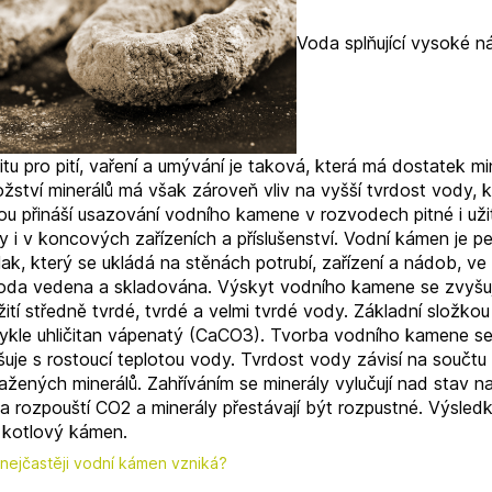
Voda splňující vysoké n
itu pro pití, vaření a umývání je taková, která má dostatek mi
žství minerálů má však zároveň vliv na vyšší tvrdost vody, k
ou přináší usazování vodního kamene v rozvodech pitné i už
y i v koncových zařízeních a příslušenství. Vodní kámen je p
ak, který se ukládá na stěnách potrubí, zařízení a nádob, ve
voda vedena a skladována. Výskyt vodního kamene se zvyšuj
ití středně tvrdé, tvrdé a velmi tvrdé vody. Základní složkou
ykle uhličitan vápenatý (CaCO3). Tvorba vodního kamene se
šuje s rostoucí teplotou vody. Tvrdost vody závisí na součtu
žených minerálů. Zahříváním se minerály vylučují nad stav n
a rozpouští CO2 a minerály přestávají být rozpustné. Výsled
. kotlový kámen.
nejčastěji vodní kámen vzniká?