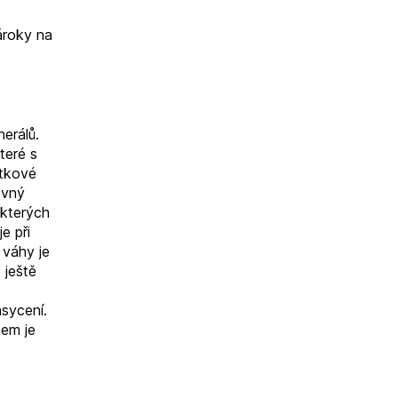
ároky na
nerálů.
teré s
itkové
evný
 kterých
e při
 váhy je
 ještě
asycení.
kem je