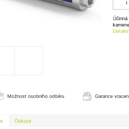
Účinná 
kamene 
Detailn
Možnost osobního odběru
Garance vracen
is
Diskuze