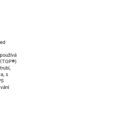
řed
 používá
n (TGP®)
rubí,
a, s
PS
ování