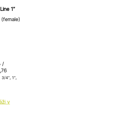
Line 1″
 (female)
 /
,76
3/4″, 1″,
ži v