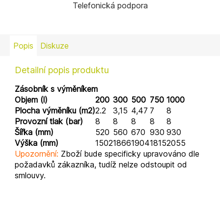
Telefonická podpora
Popis
Diskuze
Detailní popis produktu
Zásobník s výměníkem
Objem (l)
200
300
500
750
1000
Plocha výměníku (m2)
2.2
3,15
4,47
7
8
Provozní tlak (bar)
8
8
8
8
8
Šířka (mm)
520
560
670
930
930
Výška (mm)
1502
1866
1904
1815
2055
Upozornění:
Zboží bude specificky upravováno dle
požadavků zákazníka, tudíž nelze odstoupit od
smlouvy.