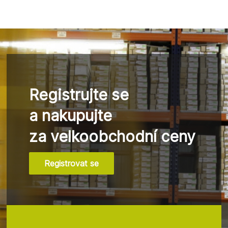
Registrujte se
a nakupujte
za velkoobchodní ceny
Registrovat se
Z
á
p