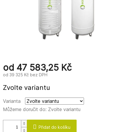
od
47 583,25 Kč
od
39 325 Kč
bez DPH
Měrná
Zvolte variantu
cena:
Varianta
Můžeme doručit do:
Zvolte variantu
Přidat do košíku