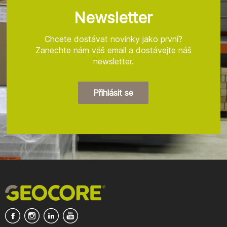
a
t
Newsletter
í
Chcete dostávat novinky jako první?
Zanechte nám váš email a dostávejte náš
newsletter.
Přihlásit se