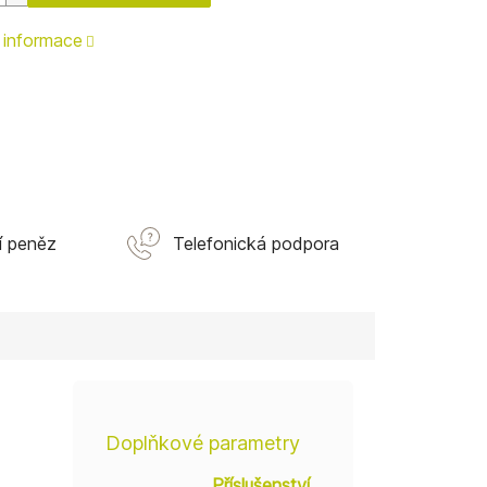
í informace
í peněz
Telefonická podpora
Doplňkové parametry
Příslušenství