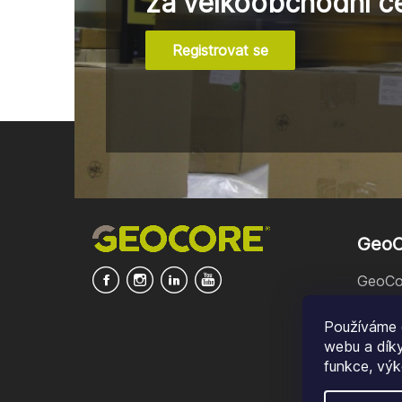
za velkoobchodní c
Registrovat se
Z
á
p
a
t
í
GeoCo
GeoCo
Magaz
Používáme 
Konta
webu a díky
funkce, výk