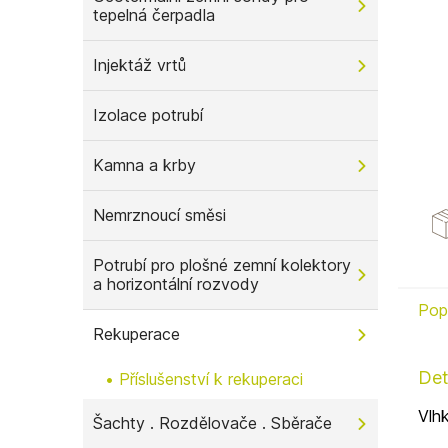
tepelná čerpadla
n
e
l
Injektáž vrtů
Izolace potrubí
Kamna a krby
Nemrznoucí směsi
Potrubí pro plošné zemní kolektory
a horizontální rozvody
Pop
Rekuperace
Det
Příslušenství k rekuperaci
Vlh
Šachty . Rozdělovače . Sběrače