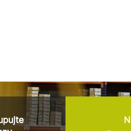
upujte
N