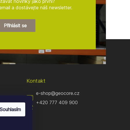
távat novinky jako první?
mail a dostávejte náš newsletter.
Přihlásit se
Kontakt
e-shop
@
geocore.cz
+420 777 409 900
Souhlasím