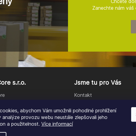
eny
Chcete dos
Zanechte nám váš e
re s.r.o.
Jsme tu pro Vás
re
Kontakt
ín
Obchodní podmínky
cookies, abychom Vám umožnili pohodlné prohlížení
kt
Ochrana osobních ůdajů
 analýze provozu webu neustále zlepšovali jeho
on a použitelnost.
Více informací