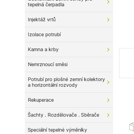
tepelná čerpadla
n
e
l
Injektáž vrtů
Izolace potrubí
Kamna a krby
Nemrznoucí směsi
Potrubí pro plošné zemní kolektory
a horizontální rozvody
Rekuperace
Šachty . Rozdělovače . Sběrače
Speciální tepelné výměníky