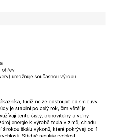
la
ý ohřev
overy) umožňuje současnou výrobu
kazníka, tudíž nelze odstoupit od smlouvy.
dy je stabilní po celý rok, čím větší je
yužívají tento čistý, obnovitelný a volný
droj energie k výrobě tepla v zimě, chladu
í širokou škálu výkonů, které pokrývají od 1
hlostí. Střídač reguluje rychlost