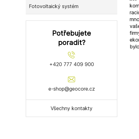
kom
Fotovoltaický systém
rac
mno
vaš
Potřebujete
firm
eko
poradit?
bylo
+420 777 409 900
e-shop@geocore.cz
Všechny kontakty