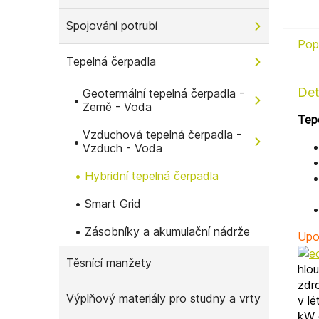
Spojování potrubí
Pop
Tepelná čerpadla
Det
Geotermální tepelná čerpadla -
Země - Voda
Tep
Vzduchová tepelná čerpadla -
Vzduch - Voda
Hybridní tepelná čerpadla
Smart Grid
Zásobníky a akumulační nádrže
Upo
Těsnící manžety
hlou
zdr
Výplňový materiály pro studny a vrty
v lé
kW 