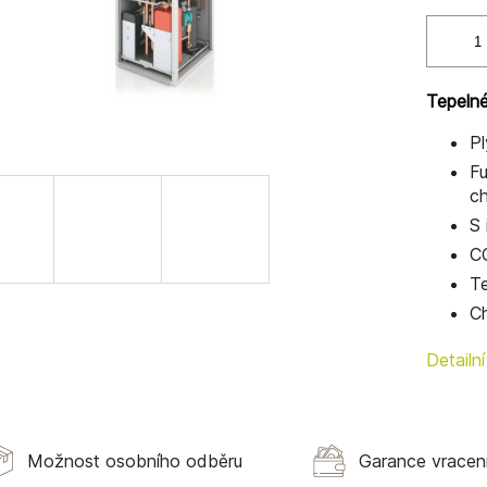
Tepeln
Pl
Fu
ch
S
C
Te
Ch
Detailn
Možnost osobního odběru
Garance vracen