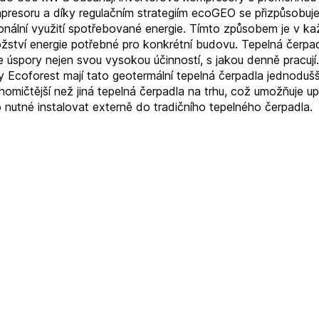
presoru a díky regulačním strategiím ecoGEO se přizpůsobuje
ionální využití spotřebované energie. Tímto způsobem je v
žství energie potřebné pro konkrétní budovu. Tepelná čerp
e úspory nejen svou vysokou účinností, s jakou denně pracují
y Ecoforest mají tato geotermální tepelná čerpadla jednodušší
nomičtější než jiná tepelná čerpadla na trhu, což umožňuje u
 nutné instalovat externě do tradičního tepelného čerpadla.