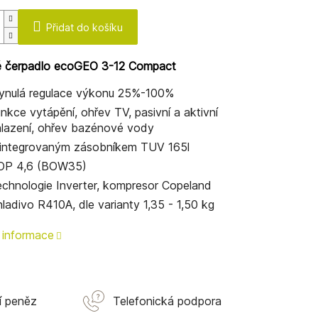
Přidat do košíku
é čerpadlo ecoGEO 3-12 Compact
ynulá regulace výkonu 25%-100%
nkce vytápění, ohřev TV, pasivní a aktivní
lazení, ohřev bazénové vody
 integrovaným zásobníkem TUV 165l
OP 4,6 (BOW35)
chnologie Inverter, kompresor Copeland
ladivo R410A, dle varianty 1,35 - 1,50 kg
í informace
í peněz
Telefonická podpora