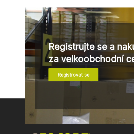
Registrujte se a nak
za velkoobchodní c
Registrovat se
Z
á
p
a
t