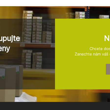
upujte
N
eny
Chcete dos
Zanechte nám váš e