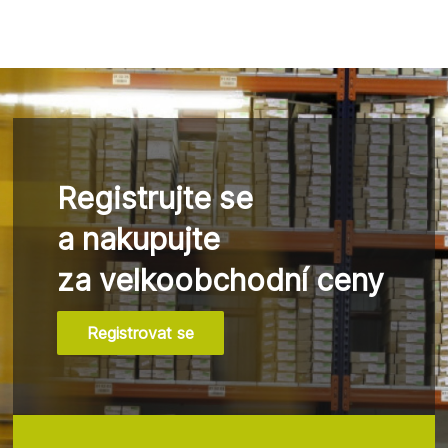
Registrujte se
a nakupujte
za velkoobchodní ceny
Registrovat se
Z
á
p