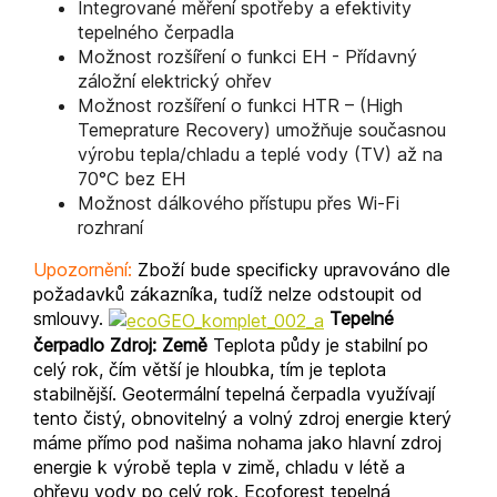
Integrované měření spotřeby a efektivity
tepelného čerpadla
Možnost rozšíření o funkci EH - Přídavný
záložní elektrický ohřev
Možnost rozšíření o funkci HTR – (High
Temeprature Recovery) umožňuje současnou
výrobu tepla/chladu a teplé vody (TV) až na
70°C bez EH
Možnost dálkového přístupu přes Wi-Fi
rozhraní
Upozornění:
Zboží bude specificky upravováno dle
požadavků zákazníka, tudíž nelze odstoupit od
smlouvy.
Tepelné
čerpadlo
Zdroj: Země
Teplota půdy je stabilní po
celý rok, čím větší je hloubka, tím je teplota
stabilnější. Geotermální tepelná čerpadla využívají
tento čistý, obnovitelný a volný zdroj energie který
máme přímo pod našima nohama jako hlavní zdroj
energie k výrobě tepla v zimě, chladu v létě a
ohřevu vody po celý rok. Ecoforest tepelná