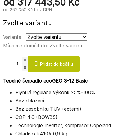
od
317 443,50 Kč
od
262 350 Kč
bez DPH
Měrná
Zvolte variantu
cena:
Varianta
Můžeme doručit do:
Zvolte variantu
Přidat do košíku
Tepelné čerpadlo ecoGEO 3-12 Basic
Plynulá regulace výkonu 25%-100%
Bez chlazení
Bez zásobníku TUV (externí)
COP 4,6 (BOW35)
Technologie Inverter, kompresor Copeland
Chladivo R410A 0,9 kg