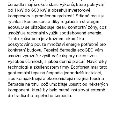
čerpadla mají širokou škálu výkonů, které pokrývají
od 1 kW do 600 kW a obsahují invertorové
kompresory s proměnnou rychlostí. Střídač reguluje
rychlost kompresoru a díky regulačním strategiím
ecoGEO se přizpůsobuje ideálu komfortní zóny, což
umožňuje racionální využití spotřebované energie.
Tímto způsobem je v každém okamžiku
poskytováno pouze množství energie potřebné pro
konkrétní budovu. Tepelná čerpadla ecoGEO vám
umožní výrazně zvýšit vaše úspory nejen svou
vysokou účinností, s jakou denně pracují. Navíc díky
technologii a zkušenostem firmy Ecoforest mají tato
geotermální tepelná čerpadla jednodušší instalaci,
jsou kompaktnější a ekonomičtější než jiná tepelná
čerpadla na trhu, což umožňuje upustit od některých
komponent, které by bylo nutné instalovat externě
do tradičního tepelného čerpadla.