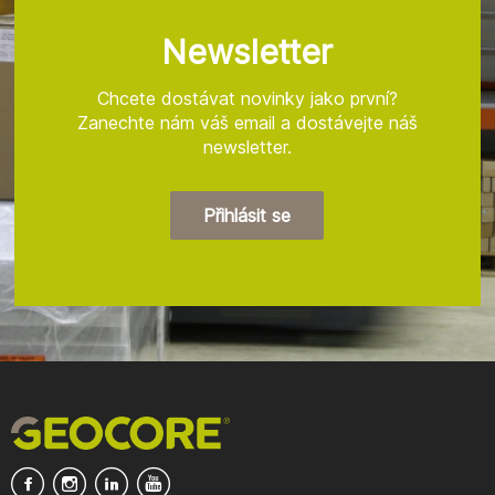
a
t
Newsletter
í
Chcete dostávat novinky jako první?
Zanechte nám váš email a dostávejte náš
newsletter.
Přihlásit se