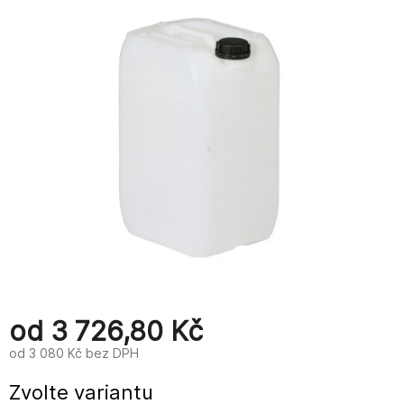
od
3 726,80 Kč
od
3 080 Kč
bez DPH
Měrná
Zvolte variantu
cena: