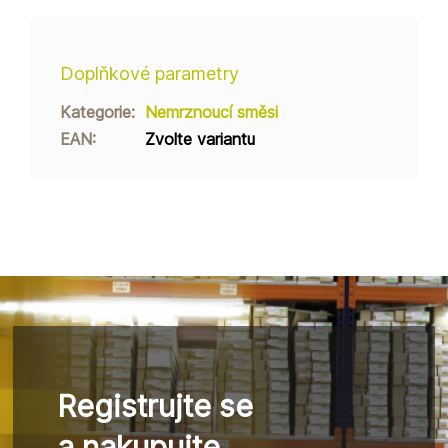
Doplňkové parametry
Kategorie
:
Nemrznoucí směsi
EAN
:
Zvolte variantu
Registrujte se
a nakupujte