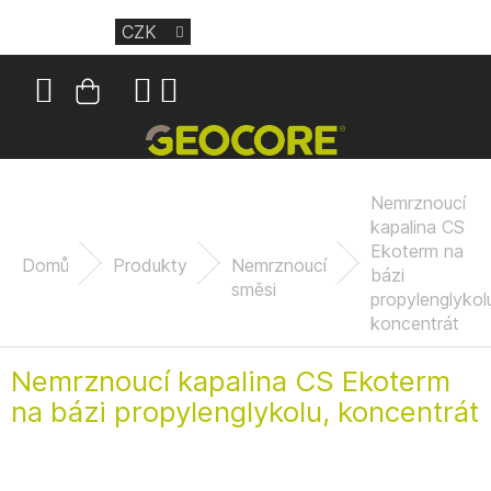
Přejít
CZK
na
obsah
Nákupní
košík
Nemrznoucí
kapalina CS
Ekoterm na
Domů
Produkty
Nemrznoucí
bázi
směsi
propylenglykol
koncentrát
Nemrznoucí kapalina CS Ekoterm
na bázi propylenglykolu, koncentrát