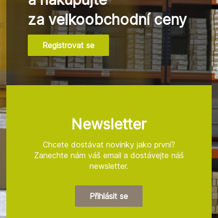
za velkoobchodní ceny
Registrovat se
Z
á
p
a
t
Newsletter
í
Chcete dostávat novinky jako první?
Zanechte nám váš email a dostávejte náš
newsletter.
Přihlásit se