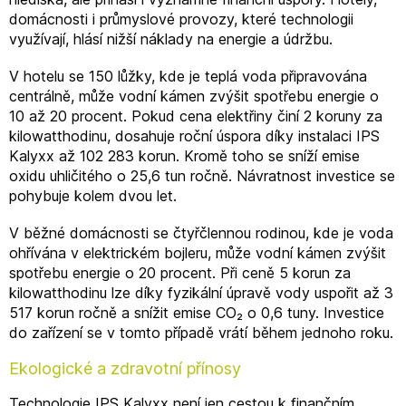
domácnosti i průmyslové provozy, které technologii
využívají, hlásí nižší náklady na energie a údržbu.
V hotelu se 150 lůžky, kde je teplá voda připravována
centrálně, může vodní kámen zvýšit spotřebu energie o
10 až 20 procent. Pokud cena elektřiny činí 2 koruny za
kilowatthodinu, dosahuje roční úspora díky instalaci IPS
Kalyxx až 102 283 korun. Kromě toho se sníží emise
oxidu uhličitého o 25,6 tun ročně. Návratnost investice se
pohybuje kolem dvou let.
V běžné domácnosti se čtyřčlennou rodinou, kde je voda
ohřívána v elektrickém bojleru, může vodní kámen zvýšit
spotřebu energie o 20 procent. Při ceně 5 korun za
kilowatthodinu lze díky fyzikální úpravě vody uspořit až 3
517 korun ročně a snížit emise CO₂ o 0,6 tuny. Investice
do zařízení se v tomto případě vrátí během jednoho roku.
Ekologické a zdravotní přínosy
Technologie IPS Kalyxx není jen cestou k finančním