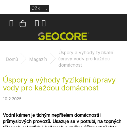
Přejít
CZK
na
obsah
Nákupní
košík
Úspory a výhody fyzikální
úpravy vody pro každou
Domů
Magazín
domácnost
Úspory a výhody fyzikální úpravy
vody pro každou domácnost
10.2.2025
Vodní kámen je tichým nepřítelem domácností i
průmyslových provozů. Usazuje se v potrubí, na topných