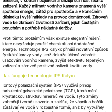
tělesech, v kotlích i bojlerech a snižuje účinnost těchto
zařízení. Každý milimetr vodního kamene znamená vyšší
spotřebu energie, zátěž pro spotřebiče a v konečném
důsledku i vyšší náklady na provoz domácnosti. Zároveň
vede ke zkrácení životnosti zařízení, jejich častějším
poruchám a potřebě nákladné údržby.
Proti těmto problémům však existuje elegantní řešení,
které nevyžaduje použití chemikálií ani dodatečné
energie. Technologie IPS Kalyxx přináší inovativní způsob
fyzikální úpravy vody, jenž dokáže účinně zabránit
usazování vodního kamene, zvýšit efektivitu tepelných
zařízení a zároveň pozitivně ovlivnit kvalitu vody.
Jak funguje technologie IPS Kalyxx
Iontový polarizační systém (IPS) využívá princip
turbulentní galvanické polarizace (TGP), která mění
krystalickou strukturu minerálů ve vodě. Tyto změny
zabraňují tvorbě usazenin a zajišťují, že vápník a hořčík
zůstávají ve vodě v rozpustné formě, aniž by vytvářely