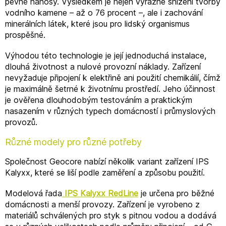
pevné nánosy. Výsledkem je nejen výrazné snížení tvorby
vodního kamene – až o 76 procent –, ale i zachování
minerálních látek, které jsou pro lidský organismus
prospěšné.
Výhodou této technologie je její jednoduchá instalace,
dlouhá životnost a nulové provozní náklady. Zařízení
nevyžaduje připojení k elektřině ani použití chemikálií, čímž
je maximálně šetrné k životnímu prostředí. Jeho účinnost
je ověřena dlouhodobým testováním a praktickým
nasazením v různých typech domácností i průmyslových
provozů.
Různé modely pro různé potřeby
Společnost Geocore nabízí několik variant zařízení IPS
Kalyxx, které se liší podle zaměření a způsobu použití.
Modelová řada
IPS Kalyxx RedLine
je určena pro běžné
domácnosti a menší provozy. Zařízení je vyrobeno z
materiálů schválených pro styk s pitnou vodou a dodává