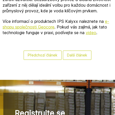
zařízení z něj dělají ideální volbu pro každou domácnost i
průmyslový provoz, kde je voda klíčovým prvkem.
Více informací o produktech IPS Kalyxx naleznete na
e
-
shopu
společnosti
Geocore
. Pokud vás zajímá, jak tato
technologie funguje v praxi, podívejte se na
video
.
Předchozí článek
Další článek
Registrujte se