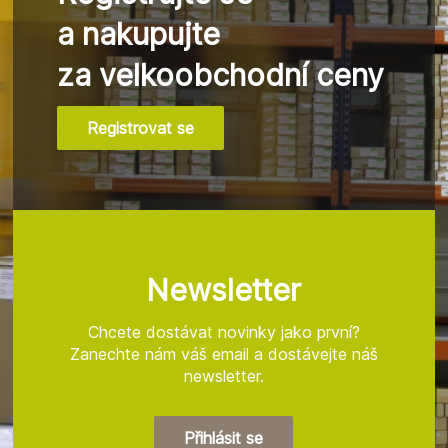
a nakupujte
za velkoobchodní ceny
Registrovat se
Z
á
p
a
t
Newsletter
í
Chcete dostávat novinky jako první?
Zanechte nám váš email a dostávejte náš
newsletter.
Přihlásit se