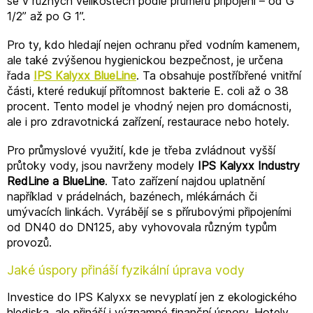
se v různých velikostech podle průměru připojení – od G
1/2” až po G 1”.
Pro ty, kdo hledají nejen ochranu před vodním kamenem,
ale také zvýšenou hygienickou bezpečnost, je určena
řada
IPS Kalyxx BlueLine
. Ta obsahuje postříbřené vnitřní
části, které redukují přítomnost bakterie E. coli až o 38
procent. Tento model je vhodný nejen pro domácnosti,
ale i pro zdravotnická zařízení, restaurace nebo hotely.
Pro průmyslové využití, kde je třeba zvládnout vyšší
průtoky vody, jsou navrženy modely
IPS Kalyxx Industry
RedLine a BlueLine
. Tato zařízení najdou uplatnění
například v prádelnách, bazénech, mlékárnách či
umývacích linkách. Vyrábějí se s přírubovými připojeními
od DN40 do DN125, aby vyhovovala různým typům
provozů.
Jaké úspory přináší fyzikální úprava vody
Investice do IPS Kalyxx se nevyplatí jen z ekologického
hlediska, ale přináší i významné finanční úspory. Hotely,