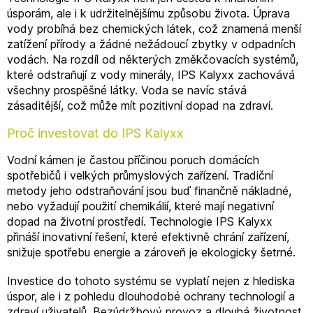
úsporám, ale i k udržitelnějšímu způsobu života. Úprava
vody probíhá bez chemických látek, což znamená menší
zatížení přírody a žádné nežádoucí zbytky v odpadních
vodách. Na rozdíl od některých změkčovacích systémů,
které odstraňují z vody minerály, IPS Kalyxx zachovává
všechny prospěšné látky. Voda se navíc stává
zásaditější, což může mít pozitivní dopad na zdraví.
Proč investovat do IPS Kalyxx
Vodní kámen je častou příčinou poruch domácích
spotřebičů i velkých průmyslových zařízení. Tradiční
metody jeho odstraňování jsou buď finančně nákladné,
nebo vyžadují použití chemikálií, které mají negativní
dopad na životní prostředí. Technologie IPS Kalyxx
přináší inovativní řešení, které efektivně chrání zařízení,
snižuje spotřebu energie a zároveň je ekologicky šetrné.
Investice do tohoto systému se vyplatí nejen z hlediska
úspor, ale i z pohledu dlouhodobé ochrany technologií a
zdraví uživatelů. Bezúdržbový provoz a dlouhá životnost