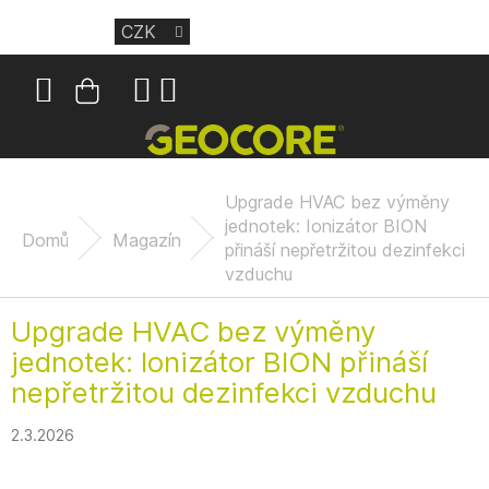
Přejít
CZK
na
obsah
Nákupní
košík
Upgrade HVAC bez výměny
jednotek: Ionizátor BION
Domů
Magazín
přináší nepřetržitou dezinfekci
vzduchu
Upgrade HVAC bez výměny
jednotek: Ionizátor BION přináší
nepřetržitou dezinfekci vzduchu
2.3.2026