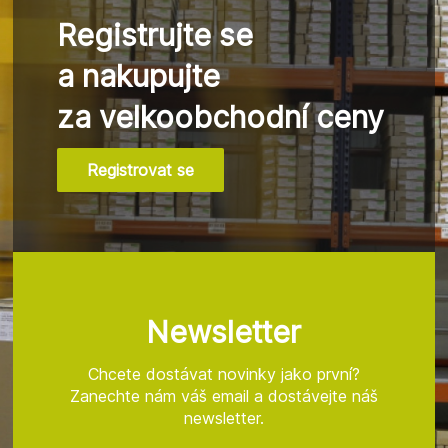
Registrujte se
a nakupujte
za velkoobchodní ceny
Registrovat se
Z
á
p
a
t
Newsletter
í
Chcete dostávat novinky jako první?
Zanechte nám váš email a dostávejte náš
newsletter.