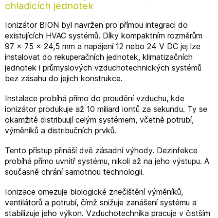
chladicích jednotek
Ionizátor BION byl navržen pro přímou integraci do
existujících HVAC systémů. Díky kompaktním rozměrům
97 × 75 × 24,5 mm a napájení 12 nebo 24 V DC jej lze
instalovat do rekuperačních jednotek, klimatizačních
jednotek i průmyslových vzduchotechnických systémů
bez zásahu do jejich konstrukce.
Instalace probíhá přímo do proudění vzduchu, kde
ionizátor produkuje až 10 miliard iontů za sekundu. Ty se
okamžitě distribuují celým systémem, včetně potrubí,
výměníků a distribučních prvků.
Tento přístup přináší dvě zásadní výhody. Dezinfekce
probíhá přímo uvnitř systému, nikoli až na jeho výstupu. A
současně chrání samotnou technologii.
Ionizace omezuje biologické znečištění výměníků,
ventilátorů a potrubí, čímž snižuje zanášení systému a
stabilizuje jeho výkon. Vzduchotechnika pracuje v čistším