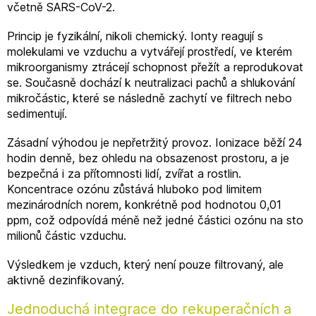
včetně SARS-CoV-2.
Princip je fyzikální, nikoli chemický. Ionty reagují s
molekulami ve vzduchu a vytvářejí prostředí, ve kterém
mikroorganismy ztrácejí schopnost přežít a reprodukovat
se. Současně dochází k neutralizaci pachů a shlukování
mikročástic, které se následně zachytí ve filtrech nebo
sedimentují.
Zásadní výhodou je nepřetržitý provoz. Ionizace běží 24
hodin denně, bez ohledu na obsazenost prostoru, a je
bezpečná i za přítomnosti lidí, zvířat a rostlin.
Koncentrace ozónu zůstává hluboko pod limitem
mezinárodních norem, konkrétně pod hodnotou 0,01
ppm, což odpovídá méně než jedné částici ozónu na sto
milionů částic vzduchu.
Výsledkem je vzduch, který není pouze filtrovaný, ale
aktivně dezinfikovaný.
Jednoduchá integrace do rekuperačních a