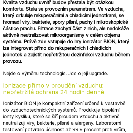
Kvalita vzduchu uvnitř budov přestala být otázkou
komfortu. Stala se provozním parametrem. Ve vzduchu,
který cirkuluje rekuperačními a chladicími jednotkami, se
hromadí viry, bakterie, spory plísní, pachy i mikroskopické
částice prachu. Filtrace zachytí část z nich, ale nedokáže
aktivně neutralizovat mikroorganismy v celém objemu
systému. Právě zde vstupuje do hry ionizátor BION, který
lze integrovat přímo do rekuperačních i chladicích
jednotek a zajistit nepřetržitou dezinfekci vzduchu během
provozu.
Nejde o výměnu technologie. Jde o její upgrade.
Ionizace přímo v proudění vzduchu:
nepřetržitá ochrana 24 hodin denně
Ionizátor BION je kompaktní zařízení určené k vestavbě
do vzduchotechnických systémů. Produkuje bipolární
ionty kyslíku, které se šíří proudem vzduchu a aktivně
neutralizují viry, bakterie, plísně a alergeny. Laboratorní
testování potvrdilo účinnost až 99,9 procent proti virům,