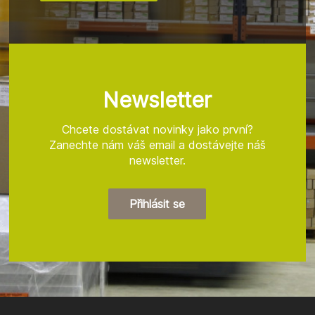
Z
á
p
a
t
Newsletter
í
Chcete dostávat novinky jako první?
Zanechte nám váš email a dostávejte náš
newsletter.
Přihlásit se