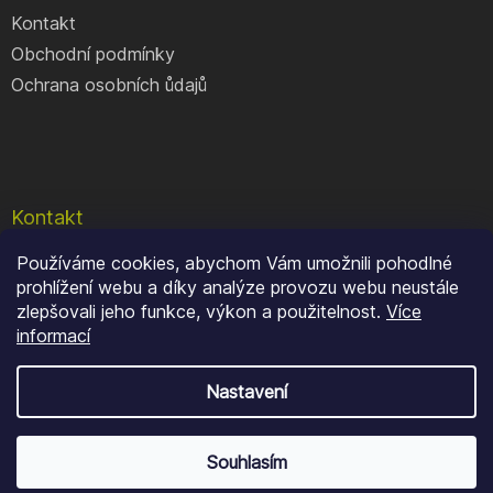
Kontakt
Obchodní podmínky
Ochrana osobních ůdajů
Kontakt
Používáme cookies, abychom Vám umožnili pohodlné
e-shop
@
geocore.cz
prohlížení webu a díky analýze provozu webu neustále
+420 777 409 900
zlepšovali jeho funkce, výkon a použitelnost.
Více
informací
Nastavení
Copyright 2026
GeoCore
. Všechna práva vyhrazena.
Souhlasím
Shoptet
|
mime digital