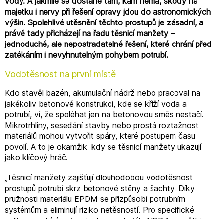
vody. A jakmile se dostane tam, kam nemá, škody na
majetku i nervy při řešení opravy jdou do astronomických
výšin. Spolehlivé utěsnění těchto prostupů je zásadní, a
právě tady přicházejí na řadu těsnicí manžety –
jednoduché, ale nepostradatelné řešení, které chrání před
zatékáním i nevyhnutelným pohybem potrubí.
Vodotěsnost na první místě
Kdo stavěl bazén, akumulační nádrž nebo pracoval na
jakékoliv betonové konstrukci, kde se kříží voda a
potrubí, ví, že spoléhat jen na betonovou směs nestačí.
Mikrotrhliny, sesedání stavby nebo prostá roztažnost
materiálů mohou vytvořit spáry, které postupem času
povolí. A to je okamžik, kdy se těsnicí manžety ukazují
jako klíčový hráč.
„Těsnicí manžety zajišťují dlouhodobou vodotěsnost
prostupů potrubí skrz betonové stěny a šachty. Díky
pružnosti materiálu EPDM se přizpůsobí potrubním
systémům a eliminují riziko netěsností. Pro specifické