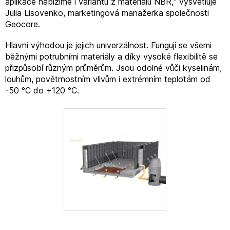
aplikace nabízíme i variantu z materiálu NBR,“ vysvětluje
Julia Lisovenko, marketingová manažerka společnosti
Geocore.
Hlavní výhodou je jejich univerzálnost. Fungují se všemi
běžnými potrubními materiály a díky vysoké flexibilitě se
přizpůsobí různým průměrům. Jsou odolné vůči kyselinám,
louhům, povětrnostním vlivům i extrémním teplotám od
-50 °C do +120 °C.