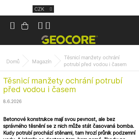
Přejít
CZK
na
obsah
Nákupní
košík
Těsnicí manžety ochrání
Domů
Magazín
potrubí před vodou i časem
Těsnicí manžety ochrání potrubí
před vodou i časem
8.6.2026
Betonové konstrukce mají svou pevnost, ale bez
správného těsnění se z nich může stát časovaná bomba.
Kudy potrubí prochází stěnami, tam hrozí průnik podzemní