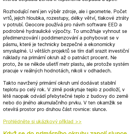
Rozhodující není jen výběr zdroje, ale i geometrie. Počet
vrtů, jejich hloubka, rozestupy, délky větví, tlakové ztráty
v potrubí. Geocore používá pro návrh software EED a
podrobné hydraulické výpočty. To umožňuje vyhnout se
předimenzování i poddimenzování a pohybovat se v
pásmu, které je technicky bezpečné a ekonomicky
smysluplné. U větších projektů se tím daří srazit investiční
náklady na primární okruh až o patnáct procent. Ne
proto, že se někde ušetří metr plastu, ale protože systém
pracuje v reálných hodnotách, nikoli v odhadech.
Takto navržený primární okruh umí dodávat stabilní
teplotu po celý rok. V zimě poskytuje teplo z podloží, v
létě naopak odvádí přebytečné teplo z budovy do země
nebo do jiného akumulačního prvku. V ten okamžik se
otevírá prostor pro druhou část rovnice: slunce.
Prohlédněte si ukázkový příklad >>
Když se do primárního okruhu zapojí slunce