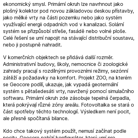
ekonomický smysl. Primární okruh lze navrhnout jako
plošný kolektor pod novou základovou deskou přístavby,
jako mělké vrty na části pozemku nebo jako systém
využívající energii odpadních vod v kanalizaci. Solární
systém se přizpůsobí střeše, fasádě nebo volné ploše.
Celé řešení se umí napojit na stávající distribuční soustavu,
nebo ji postupně nahradit.
V komerčních objektech se přidává další rozměr.
Administrativní budovy, školy, nemocnice či zoologické
zahrady pracují s rozdílnými provozními režimy, sezónní
zátěží a požadavky na komfort. Projekt ZOO, na kterém
se Geocore podílí, ukazuje, jak vypadá geotermální
systém s pětašedesáti vrty, navržený pomocí simulačního
softwaru. Primární okruh zde zásobuje tepelná čerpadla,
která pokrývají různé zóny areálu. Fotovoltaika se stará o
část spotřeby těchto technologií. Výsledkem není pocit,
ale přesně spočítaná bilance.
Kdo chce takový systém použít, nemusí začínat podle
pocitu. Geocore nabízí konfigurátor, který umí pro