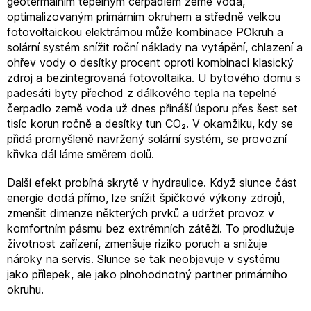
geotermálním tepelným čerpadlem země voda,
optimalizovaným primárním okruhem a středně velkou
fotovoltaickou elektrárnou může kombinace POkruh a
solární systém snížit roční náklady na vytápění, chlazení a
ohřev vody o desítky procent oproti kombinaci klasický
zdroj a bezintegrovaná fotovoltaika. U bytového domu s
padesáti byty přechod z dálkového tepla na tepelné
čerpadlo země voda už dnes přináší úsporu přes šest set
tisíc korun ročně a desítky tun CO₂. V okamžiku, kdy se
přidá promyšleně navržený solární systém, se provozní
křivka dál láme směrem dolů.
Další efekt probíhá skrytě v hydraulice. Když slunce část
energie dodá přímo, lze snížit špičkové výkony zdrojů,
zmenšit dimenze některých prvků a udržet provoz v
komfortním pásmu bez extrémních zátěží. To prodlužuje
životnost zařízení, zmenšuje riziko poruch a snižuje
nároky na servis. Slunce se tak neobjevuje v systému
jako přílepek, ale jako plnohodnotný partner primárního
okruhu.