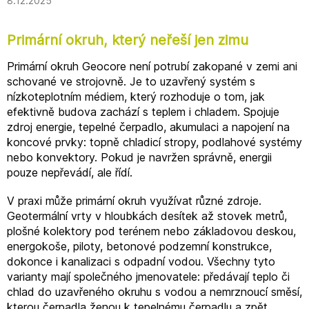
8.12.2025
Primární okruh, který neřeší jen zimu
Primární okruh Geocore není potrubí zakopané v zemi ani
schované ve strojovně. Je to uzavřený systém s
nízkoteplotním médiem, který rozhoduje o tom, jak
efektivně budova zachází s teplem i chladem. Spojuje
zdroj energie, tepelné čerpadlo, akumulaci a napojení na
koncové prvky: topně chladicí stropy, podlahové systémy
nebo konvektory. Pokud je navržen správně, energii
pouze nepřevádí, ale řídí.
V praxi může primární okruh využívat různé zdroje.
Geotermální vrty v hloubkách desítek až stovek metrů,
plošné kolektory pod terénem nebo základovou deskou,
energokoše, piloty, betonové podzemní konstrukce,
dokonce i kanalizaci s odpadní vodou. Všechny tyto
varianty mají společného jmenovatele: předávají teplo či
chlad do uzavřeného okruhu s vodou a nemrznoucí směsí,
kterou čerpadla ženou k tepelnému čerpadlu a zpět.