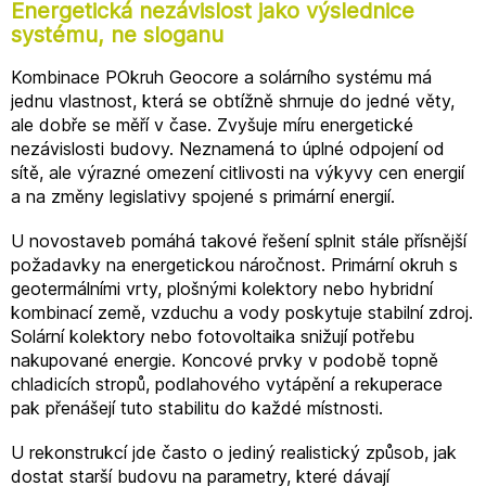
Energetická nezávislost jako výslednice
systému, ne sloganu
Kombinace POkruh Geocore a solárního systému má
jednu vlastnost, která se obtížně shrnuje do jedné věty,
ale dobře se měří v čase. Zvyšuje míru energetické
nezávislosti budovy. Neznamená to úplné odpojení od
sítě, ale výrazné omezení citlivosti na výkyvy cen energií
a na změny legislativy spojené s primární energií.
U novostaveb pomáhá takové řešení splnit stále přísnější
požadavky na energetickou náročnost. Primární okruh s
geotermálními vrty, plošnými kolektory nebo hybridní
kombinací země, vzduchu a vody poskytuje stabilní zdroj.
Solární kolektory nebo fotovoltaika snižují potřebu
nakupované energie. Koncové prvky v podobě topně
chladicích stropů, podlahového vytápění a rekuperace
pak přenášejí tuto stabilitu do každé místnosti.
U rekonstrukcí jde často o jediný realistický způsob, jak
dostat starší budovu na parametry, které dávají