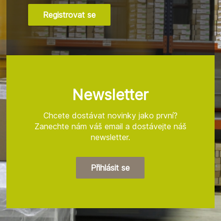
Registrovat se
Z
á
p
a
t
Newsletter
í
Chcete dostávat novinky jako první?
Zanechte nám váš email a dostávejte náš
newsletter.
Přihlásit se