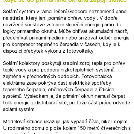
Solární systém v rámci řešení Geocore neznamená panel
na střeše, který jen „pomáhá ohřevu vody“. V dobře
navržené soustavě vstupuje sluneční energie přímo do
logiky primárního okruhu. Může ohřívat akumulační nádrž,
předehřívat primární médium nebo snižovat odběr energie
pro kompresor tepelného čerpadla v časech, kdy je k
dispozici přebytek výkonu z fotovoltaiky.
Solární kolektory poskytují stabilní zdroj tepla pro ohřev
teplé vody a pro podporu nízkoteplotních systémů,
zejména v přechodných obdobích. Fotovoltaická
elektrárna zase pokrývá část elektrické spotřeby
tepelného čerpadla, oběhových čerpadel a řídicích
systémů. Výsledkem je, že primární okruh nemusí čerpat
tolik energie z distribuční sítě, protože část práce odvede
solární systém.
Modelová situace ukazuje, jak vypadá číslo, nikoli dojem.
U rodinného domu o ploše kolem 150 metrů čtverečních s