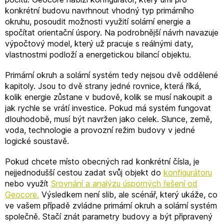
konkrétní budovu navrhnout vhodný typ primárního
okruhu, posoudit možnosti využití solární energie a
spočítat orientační úspory. Na podrobnější návrh navazuje
výpočtový model, který už pracuje s reálnými daty,
vlastnostmi podloží a energetickou bilancí objektu.
Primární okruh a solární systém tedy nejsou dvě oddělené
kapitoly. Jsou to dvě strany jedné rovnice, která říká,
kolik energie zůstane v budově, kolik se musí nakoupit a
jak rychle se vrátí investice. Pokud má systém fungovat
dlouhodobě, musí být navržen jako celek. Slunce, země,
voda, technologie a provozní režim budovy v jedné
logické soustavě.
Pokud chcete místo obecných rad konkrétní čísla, je
nejjednodušší cestou zadat svůj objekt do
konfigurátoru
nebo využít
Srovnání a analýzu úsporných řešení od
Geocore.
Výsledkem není slib, ale scénář, který ukáže, co
ve vašem případě zvládne primární okruh a solární systém
společně. Stačí znát parametry budovy a být připravený