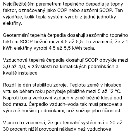
Nejdůležitějším parametrem tepelného čerpadla je topný
faktor, označovaný jako COP nebo sezónní SCOP. Ten
vyjadřuje, kolik tepla systém vyrobí z jedné jednotky
elektřiny.
Geotermální tepelná čerpadla dosahují sezónního topného
faktoru SCOP běžně mezi 4,5 až 5,5. To znamená, že z 1
kWh elektřiny vyrobí 4,5 až 5,5 kWh tepla.
Vzduchová tepelná čerpadla dosahují SCOP obvykle mezi
3,0 až 4,0, v závislosti na klimatických podmínkách a
kvalitě instalace.
Rozdíl je dán stabilitou zdroje. Teplota země v hloubce
vrtu se během roku pohybuje přibližně mezi 5 až 12 °C.
Naproti tomu venkovní vzduch v zimě běžně klesá pod
bod mrazu. Čerpadlo vzduch–voda tak musí pracovat s
výrazně horšími podmínkami, což snižuje jeho účinnost.
V praxi to znamená, že geotermální systém má o 20 až
30 procent nižší provozní náklady než vzduchové