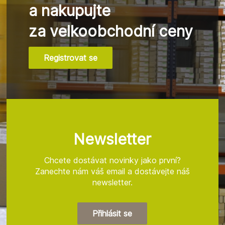
a nakupujte
za velkoobchodní ceny
Registrovat se
Z
á
p
a
t
Newsletter
í
Chcete dostávat novinky jako první?
Zanechte nám váš email a dostávejte náš
newsletter.
Přihlásit se