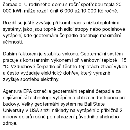
čerpadlo. U rodinného domu s roční spotřebou tepla 20
000 kWh může rozdíl činit 6 000 až 10 000 Kč ročně.
Rozdíl se ještě zvyšuje při kombinaci s nízkoteplotními
systémy, jako jsou topně chladicí stropy nebo podlahové
vytápění, kde geotermální čerpadlo dosahuje maximální
účinnosti.
Dalším faktorem je stabilita výkonu. Geotermální systém
pracuje s konstantním výkonem i při venkovní teplotě −15
°C. Vzduchové čerpadlo při těchto teplotách ztrácí výkon
a často vyžaduje elektrický dohřev, který výrazně
zvyšuje spotřebu elektřiny.
Agentura EPA označila geotermální tepelná čerpadla za
nejúčinnější technologii vytápění a chlazení dostupnou pro
budovy. Velký geotermální systém na Ball State
University v USA snížil náklady na vytápění o přibližně 2
miliony dolarů ročně po nahrazení původního uhelného
zdroje.