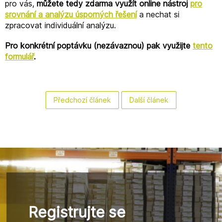
pro vás,
můžete tedy zdarma využít online nástroj
pro
srovnání a analýzu úsporných řešení
a nechat si
zpracovat individuální analýzu.
Pro konkrétní poptávku (nezávaznou) pak využijte
tento
formulář
.
Předchozí článek
Další článek
Registrujte se