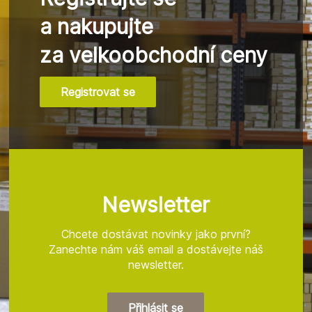
a nakupujte
za velkoobchodní ceny
Registrovat se
Z
á
p
a
t
Newsletter
í
Chcete dostávat novinky jako první?
Zanechte nám váš email a dostávejte náš
newsletter.
Přihlásit se