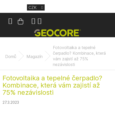
Přejít
CZK
na
obsah
Nákupní
košík
Fotovoltaika a tepelné
čerpadlo? Kombinace, která
Domů
Magazín
vám zajistí až 75%
nezávislosti
Fotovoltaika a tepelné čerpadlo?
Kombinace, která vám zajistí až
75% nezávislosti
27.3.2023