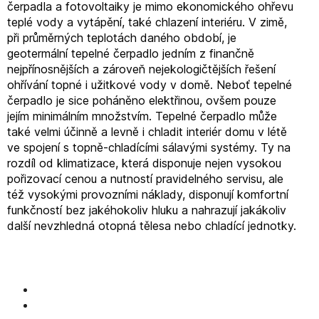
čerpadla a fotovoltaiky je mimo ekonomického ohřevu
teplé vody a vytápění, také chlazení interiéru. V zimě,
při průměrných teplotách daného období, je
geotermální tepelné čerpadlo jedním z finančně
nejpřínosnějších a zároveň nejekologičtějších řešení
ohřívání topné i užitkové vody v domě. Neboť tepelné
čerpadlo je sice poháněno elektřinou, ovšem pouze
jejím minimálním množstvím. Tepelné čerpadlo může
také velmi účinně a levně i chladit interiér domu v létě
ve spojení s topně-chladícími sálavými systémy. Ty na
rozdíl od klimatizace, která disponuje nejen vysokou
pořizovací cenou a nutností pravidelného servisu, ale
též vysokými provozními náklady, disponují komfortní
funkčností bez jakéhokoliv hluku a nahrazují jakákoliv
další nevzhledná otopná tělesa nebo chladící jednotky.