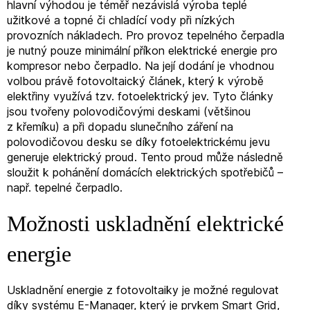
hlavní výhodou je téměř nezávislá výroba teplé
užitkové a topné či chladící vody při nízkých
provozních nákladech. Pro provoz tepelného čerpadla
je nutný pouze minimální příkon elektrické energie pro
kompresor nebo čerpadlo. Na její dodání je vhodnou
volbou právě fotovoltaický článek, který k výrobě
elektřiny využívá tzv. fotoelektrický jev. Tyto články
jsou tvořeny polovodičovými deskami (většinou
z křemíku) a při dopadu slunečního záření na
polovodičovou desku se díky fotoelektrickému jevu
generuje elektrický proud. Tento proud může následně
sloužit k pohánění domácích elektrických spotřebičů –
např. tepelné čerpadlo.
Možnosti uskladnění elektrické
energie
Uskladnění energie z fotovoltaiky je možné regulovat
díky systému E-Manager, který je prvkem Smart Grid,