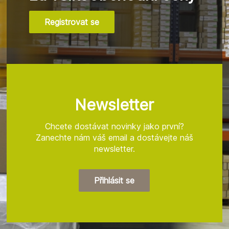
Registrovat se
Z
á
p
a
t
Newsletter
í
Chcete dostávat novinky jako první?
Zanechte nám váš email a dostávejte náš
newsletter.
Přihlásit se