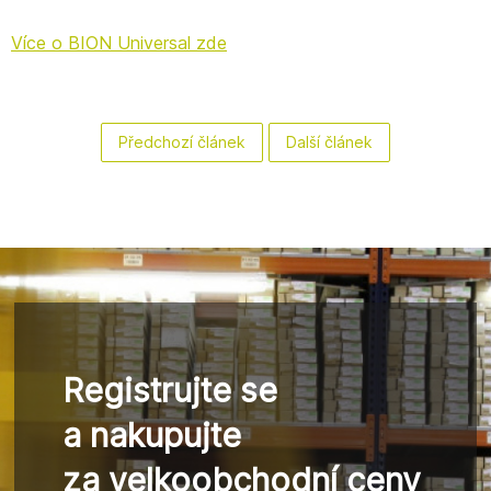
Více o BION Universal zde
Předchozí článek
Další článek
Registrujte se
a nakupujte
za velkoobchodní ceny