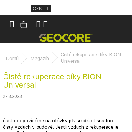
Přejít
CZK
na
obsah
Nákupní
košík
Čisté rekuperace díky BION
Domů
Magazín
Universal
Čisté rekuperace díky BION
Universal
27.3.2023
často odpovídáme na otázky jak si udržet snadno
čistý vzduch v budově. Jestli vzduch z rekuperace je