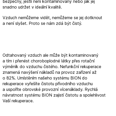
bezpečný, jestli není kontaminovaný nebo jak jej
snadno udržet v ideální kvalitě.
Vzduch nemůžeme vidět, nemůžeme se jej dotknout
a není slyšet. Proto se nám zdá být čistý.
Odtahovaný vzduch ale může být kontaminovaný
a tím i přenést choroboplodné látky přes rotační
výměník do vzduchu čistého. Nefunkční rekuperace
znamená navýšení nákladů na provoz zařízení až
o 82%. Umístěním našeho systému BION do
rekuperace vyřešíte čistotu přívodního vzduchu
a uspoříte obrovské provozní vícenáklady. Rychlá
návratnost systému BION zajistí čistotu a spolehlivost
Vaší rekuperace.