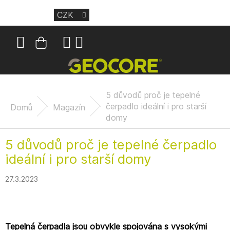
Přejít
CZK
na
obsah
Nákupní
košík
5 důvodů proč je tepelné
čerpadlo ideální i pro starší
Domů
Magazín
domy
5 důvodů proč je tepelné čerpadlo
ideální i pro starší domy
27.3.2023
Tepelná čerpadla jsou obvykle spojována s vysokými