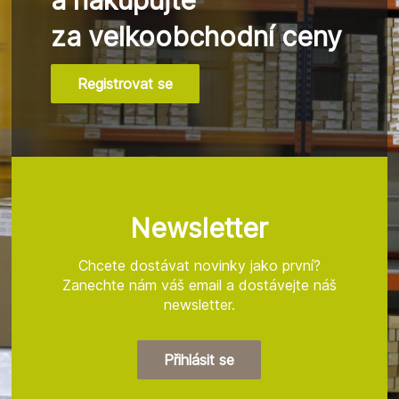
za velkoobchodní ceny
Registrovat se
Z
á
p
a
t
Newsletter
í
Chcete dostávat novinky jako první?
Zanechte nám váš email a dostávejte náš
newsletter.
Přihlásit se