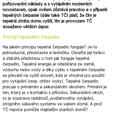
pořizovacími náklady a s vytápěním moderních
novostaveb, opak ovšem zůstává pravdou a v případě
tepelných čerpadel (dále také TČ) platí, že čím je
tepelná ztráta domu vyšší, tím je provozem TČ
dosaženo větších úspor.
Princip tepelného čerpadla
Na jakém principu tepelné čerpadlo funguje? Je to
jednoduché, představte si ledničku. Obraťte její funkci
a získáte představu o tom jak funguje tepelné
čerpadlo. Tepelná energie je odebírána ze země,
vzduchu nebo vody a díky cyklu v tepelném čerpadle
se převádí na vyšší úroveň, kde je vhodná pro použití
pro vytápění (resp. ohřev vody). Tepelné čerpadlo
pracuje s primárním a sekundárním okruhem. Primární je
ten, který je v kontaktu s přírodou. Sekundární okruh,
to je soustava radiátorů, podlahového vytápění,
stropního sálavého systému ve vašem domě. A proč
TČ nejvíce pomůže majitelům starších domů?