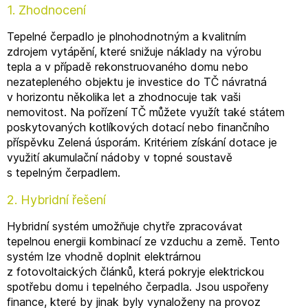
1. Zhodnocení
Tepelné čerpadlo je plnohodnotným a kvalitním
zdrojem vytápění, které snižuje náklady na výrobu
tepla a v případě rekonstruovaného domu nebo
nezatepleného objektu je investice do TČ návratná
v horizontu několika let a zhodnocuje tak vaši
nemovitost. Na pořízení TČ můžete využít také státem
poskytovaných kotlíkových dotací nebo finančního
příspěvku Zelená úsporám. Kritériem získání dotace je
využití akumulační nádoby v topné soustavě
s tepelným čerpadlem.
2. Hybridní řešení
Hybridní systém umožňuje chytře zpracovávat
tepelnou energii kombinací ze vzduchu a země. Tento
systém lze vhodně doplnit elektrárnou
z fotovoltaických článků, která pokryje elektrickou
spotřebu domu i tepelného čerpadla. Jsou uspořeny
finance, které by jinak byly vynaloženy na provoz