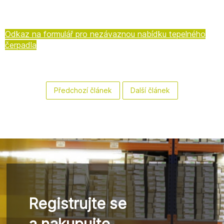
Odkaz na formulář pro nezávaznou nabídku tepelného
čerpadla
Předchozí článek
Další článek
Registrujte se
a nakupujte