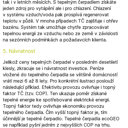
tak i v letních měsících. S tepelným čerpadlem získáte
jeden zdroj pro vytápění ale i pro chlazení. Chlazení
v systému vzduch/voda pak prospívá regenerovat
teplotu v půdě. V mnoha případech TČ zajišťuje i ohřev
bazénu. Systém tak umožňuje chytře zpracovávat
tepelnou energii ze vzduchu nebo ze země v závislosti
na sezónních podmínkách a požadavcích klienta.
5. Návratnost
Jelikož ceny tepelných čerpadel v posledním desetiletí
klesly, zkracuje se i návratnost investice. Peníze
vložené do tepelného čerpadla se většině domácností
vrátí mezi 6 až 8 lety. Pro konkrétní ilustraci poslouží
následující příklad. Efektivitu provozu ovlivňuje i topný
faktor TČ (tzv. COP). Ten ukazuje poměr získané
tepelné energie ke spotřebované elektrické energii.
Topný faktor tedy ovlivňuje ekonomiku provozu
tepelného čerpadla. Čím vyšší topný faktor je, tím
účinnější je tepelné čerpadlo. Tepelné čerpadla ecoGEO
se například pyšní jedním z nejvyšších COP na trhu.