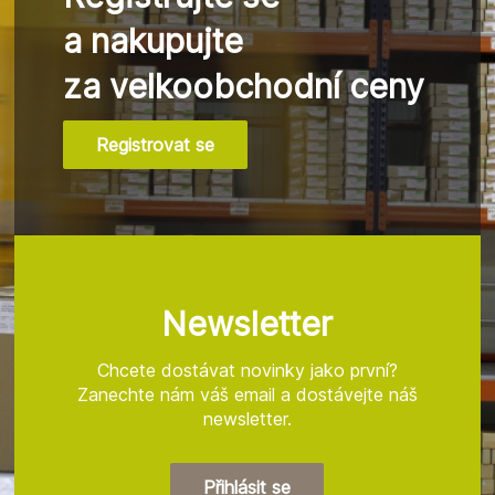
a nakupujte
za velkoobchodní ceny
Registrovat se
Z
á
p
a
t
Newsletter
í
Chcete dostávat novinky jako první?
Zanechte nám váš email a dostávejte náš
newsletter.
Přihlásit se