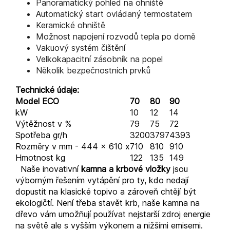
Panoramatický pohled na ohniště
Automatický start ovládaný termostatem
Keramické ohniště
Možnost napojení rozvodů tepla po domě
Vakuový systém čištění
Velkokapacitní zásobník na popel
Několik bezpečnostních prvků
Technické údaje:
Model ECO
70
80
90
kW
10
12
14
Výtěžnost v %
79
75
72
Spotřeba gr/h
3200
3797
4393
Rozměry v mm - 444 x 610 x
710
810
910
Hmotnost kg
122
135
149
Naše inovativní
kamna a krbové vložky
jsou
výborným řešením vytápění pro ty, kdo nedají
dopustit na klasické topivo a zároveň chtějí být
ekologičtí. Není třeba stavět krb, naše kamna na
dřevo vám umožňují používat nejstarší zdroj energie
na světě ale s vyšším výkonem a nižšími emisemi.