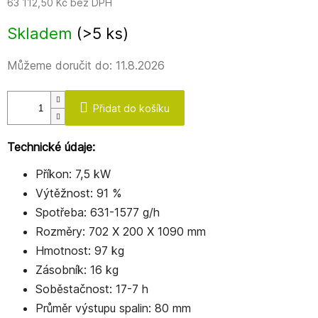
63 112,50 Kč bez DPH
Měrná
Skladem
(>5 ks)
cena:
Můžeme doručit do:
11.8.2026
Přidat do košíku
Technické údaje:
Příkon: 7,5 kW
Výtěžnost: 91 %
Spotřeba: 631-1577 g/h
Rozměry: 702 X 200 X 1090 mm
Hmotnost: 97 kg
Zásobník: 16 kg
Soběstačnost: 17-7 h
Průměr výstupu spalin: 80 mm