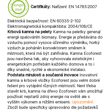
Certifikáty:
Nařízení: EN 14785:2007
Elektrická bezpečnost: EN 60335-2-102
Elektromagnetická kompaktibita: 2004/108/CE
Krbová kamna na pelety
Kamna na peletky generují
energii spalováním biomasy. Energie je předávána do
vzduchu pomocí vysoce účinného výměníku, horký
vzduch je poháněn konvektorem směrem k
místnosti, která má být zahřívána. Kamna Ecoforest
jsou navržena tak, aby vyhovovala estetickým i
energetickým potřebám každého domova a to i
díky snadné, rychlé a ekonomické instalaci.
Podstata minulosti a současná inovace
Inovativní
kamna a krbové vložky Ecoforest jsou velmi dobré
řešení pro vytápění různých místností. Není třeba
stavět krb, kamna na dřevo Ecoforest vám umožňují
používat nejstarší zdroj energie na světě ale s
vyšším výkonem a nižšími emisemi.
Upozornění:
Zboží bude specificky upravováno dle požadavků