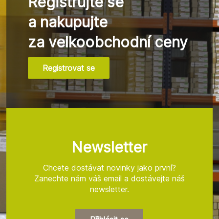
Registrujte se
a nakupujte
za velkoobchodní ceny
Registrovat se
Z
á
p
a
t
Newsletter
í
Chcete dostávat novinky jako první?
Zanechte nám váš email a dostávejte náš
newsletter.