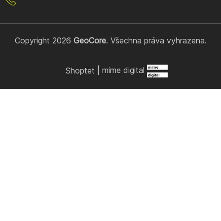
Copyright 2026
GeoCore
. Všechna práva vyhrazena.
Shoptet
|
mime digital