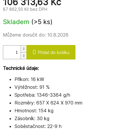
106 313,63 Kč
87 862,50 Kč bez DPH
Měrná
Skladem
(>5 ks)
cena:
Můžeme doručit do:
10.8.2026
Přidat do košíku
Technické údaje:
Příkon: 16 kW
Výtěžnost: 91 %
Spotřeba: 1346-3364 g/h
Rozměry: 657 X 624 X 970 mm
Hmotnost: 154 kg
Zásobník: 30 kg
Soběstačnost: 22-9 h