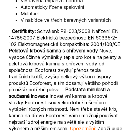
Vestavěná expanzní nádoba
Automaticky řízené spalování
Multifuel
V nabídce ve třech barevných variantách
Certifikáty:
Schválení: P8-023/2008 Nařízení: EN
14785:2007 Elektrická bezpečnost: EN 60335-2-
102 Elektromagnetická kompaktibita: 2004/108/CE
Peletová krbová kamna s ohřevem vody
Nové,
vysoce účinné výměníky tepla pro kotle na pelety a
peletová krbová kamna s ohřevem vody od
společnosti Ecoforest zvyšují přenos tepla
tradičních kotlů, zvyšují celkový výkon i úspory
produktů Ecoforest, a tím dosahují většího pohodlí
při nižší spotřebě paliva.
Podstata minulosti a
současná inovace
Inovativní kamna a krbové
vložky Ecoforest jsou velmi dobré řešení pro
vytápění různých místností. Není třeba stavět krb,
kamna na dřevo Ecoforest vám umožňují používat
nejstarší zdroj energie na světě ale s vyšším
výkonem a nižšími emisemi.
Upozornění:
Zboží bude