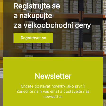
Registrujte se
a nakupujte
za velkoobchodní ceny
Registrovat se
Z
á
p
a
t
Newsletter
í
Chcete dostávat novinky jako první?
Zanechte nám váš email a dostávejte náš
newsletter.