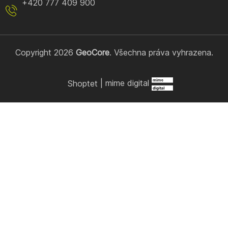
+420 777 409 900
Copyright 2026
GeoCore
. Všechna práva vyhrazena.
Shoptet
|
mime digital