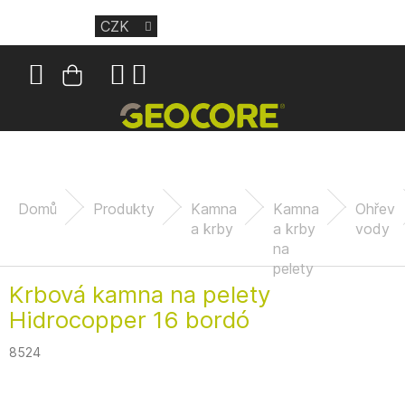
Přejít
CZK
na
obsah
Nákupní
košík
Domů
Produkty
Kamna
Kamna
Ohřev
a krby
a krby
vody
na
pelety
Krbová kamna na pelety
Hidrocopper 16 bordó
8524