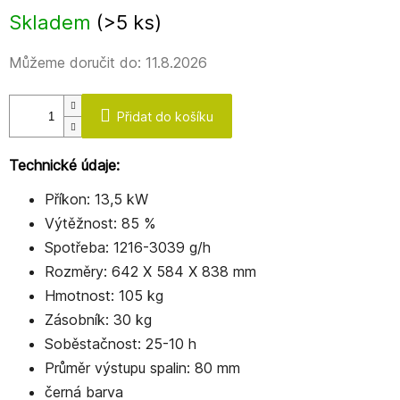
Měrná
Skladem
(>5 ks)
cena:
Můžeme doručit do:
11.8.2026
Přidat do košíku
Technické údaje:
Příkon: 13,5 kW
Výtěžnost: 85 %
Spotřeba: 1216-3039 g/h
Rozměry: 642 X 584 X 838 mm
Hmotnost: 105 kg
Zásobník: 30 kg
Soběstačnost: 25-10 h
Průměr výstupu spalin: 80 mm
černá barva