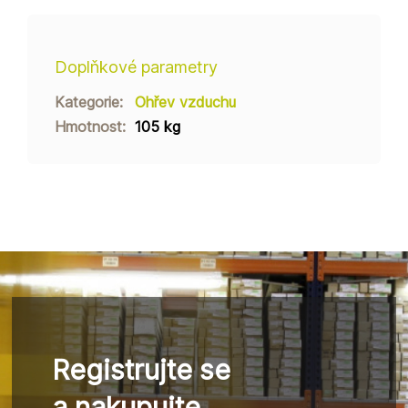
Doplňkové parametry
Kategorie
:
Ohřev vzduchu
Hmotnost
:
105 kg
Registrujte se
a nakupujte