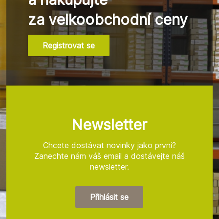
za velkoobchodní ceny
Registrovat se
Z
á
p
a
t
Newsletter
í
Chcete dostávat novinky jako první?
Zanechte nám váš email a dostávejte náš
newsletter.
Přihlásit se