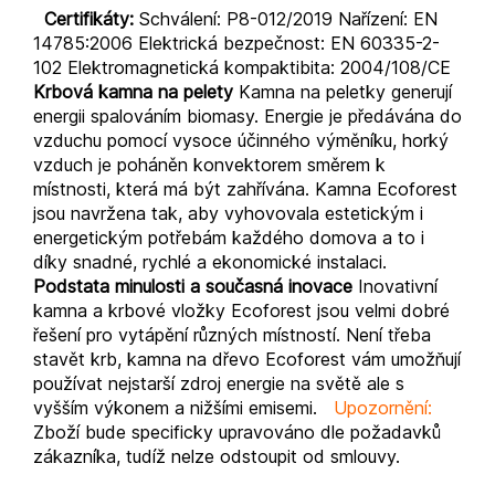
Certifikáty:
Schválení: P8-012/2019 Nařízení: EN
14785:2006 Elektrická bezpečnost: EN 60335-2-
102 Elektromagnetická kompaktibita: 2004/108/CE
Krbová kamna na pelety
Kamna na peletky generují
energii spalováním biomasy. Energie je předávána do
vzduchu pomocí vysoce účinného výměníku, horký
vzduch je poháněn konvektorem směrem k
místnosti, která má být zahřívána. Kamna Ecoforest
jsou navržena tak, aby vyhovovala estetickým i
energetickým potřebám každého domova a to i
díky snadné, rychlé a ekonomické instalaci.
Podstata minulosti a současná inovace
Inovativní
kamna a krbové vložky Ecoforest jsou velmi dobré
řešení pro vytápění různých místností. Není třeba
stavět krb, kamna na dřevo Ecoforest vám umožňují
používat nejstarší zdroj energie na světě ale s
vyšším výkonem a nižšími emisemi.
Upozornění:
Zboží bude specificky upravováno dle požadavků
zákazníka, tudíž nelze odstoupit od smlouvy.