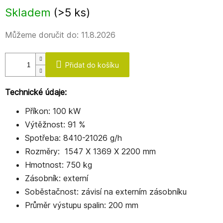
Měrná
Skladem
(>5 ks)
cena:
Můžeme doručit do:
11.8.2026
Přidat do košíku
Technické údaje:
Příkon: 100 kW
Výtěžnost: 91 %
Spotřeba: 8410-21026 g/h
Rozměry: 1547 X 1369 X 2200 mm
Hmotnost: 750 kg
Zásobník: externí
Soběstačnost: závisí na externím zásobníku
Průměr výstupu spalin: 200 mm