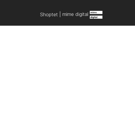
Shoptet
|
mime digital