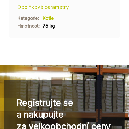
Doplňkové parametry
Kategorie
:
Kotle
Hmotnost
:
75 kg
Registrujte se
a nakupujte
za velkoobchodní ceny