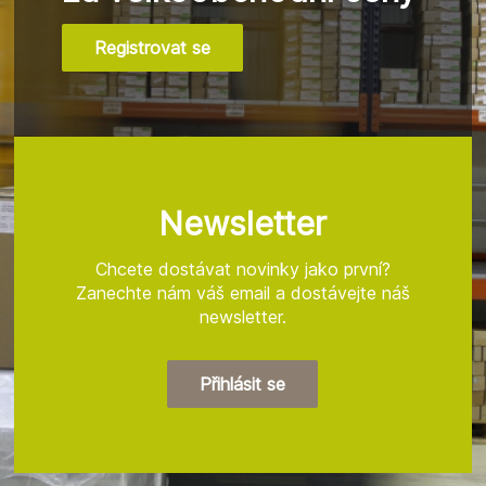
Registrovat se
Z
á
p
a
t
Newsletter
í
Chcete dostávat novinky jako první?
Zanechte nám váš email a dostávejte náš
newsletter.
Přihlásit se